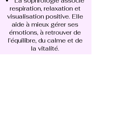
La sophrologie associe
respiration, relaxation et
visualisation positive. Elle
aide à mieux gérer ses
émotions, à retrouver de
l’équilibre, du calme et de
la vitalité.
2. Les séances sont-
elles adaptées aux
enfants ?
Oui ! J’utilise des outils
simples et ludiques
(histoires, jeux,
visualisations) pour les