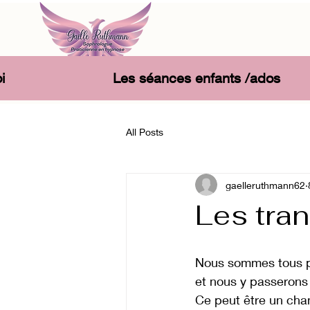
i
Les séances enfants /ados
All Posts
gaelleruthmann62
Les tran
Nous sommes tous p
et nous y passerons
Ce peut être un chang