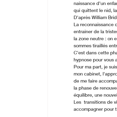
naissance d'un enfa
qui quittent le nid, la
D'après William Bridg
La reconnaissance d'u
entrainer de la trist
la zone neutre : on 
sommes tiraillés entr
C'est dans cette ph
hypnose pour vous a
Pour ma part, je su
mon cabinet, l'appro
de me faire accompa
la phase de renouvea
équilibre, une nouvel
Les  transitions de 
accompagner pour tr