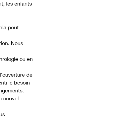
, les enfants 
ela peut 
tion. Nous 
rologie ou en 
'ouverture de 
nti le besoin 
angements.
n nouvel 
us 