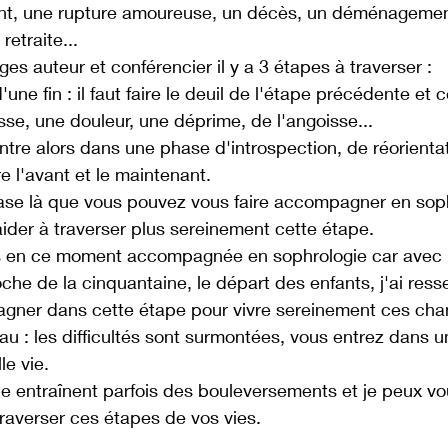
nt, une rupture amoureuse, un décès, un déménagement
 retraite...
es auteur et conférencier il y a 3 étapes à traverser :
ne fin : il faut faire le deuil de l'étape précédente et c
esse, une douleur, une déprime, de l'angoisse...
entre alors dans une phase d'introspection, de réorienta
e l'avant et le maintenant.
ase là que vous pouvez vous faire accompagner en soph
ider à traverser plus sereinement cette étape.
is en ce moment accompagnée en sophrologie car avec l
che de la cinquantaine, le départ des enfants, j'ai resse
gner dans cette étape pour vivre sereinement ces ch
u : les difficultés sont surmontées, vous entrez dans u
le vie.
vie entraînent parfois des bouleversements et je peux vo
averser ces étapes de vos vies.